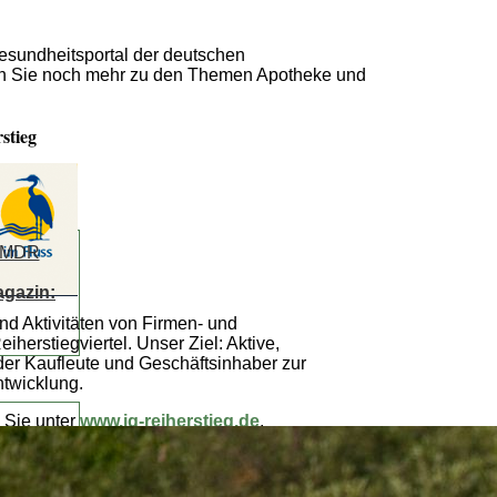
Gesundheitsportal der deutschen
n Sie noch mehr zu den Themen Apotheke und
stieg
- MDR
agazin:
nd Aktivitäten von Firmen- und
herstiegviertel. Unser Ziel: Aktive,
er Kaufleute und Geschäftsinhaber zur
twicklung.
 Sie unter
www.ig-reiherstieg.de
.