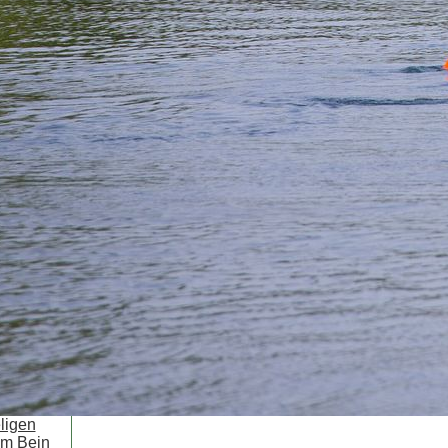
ligen
em Bein