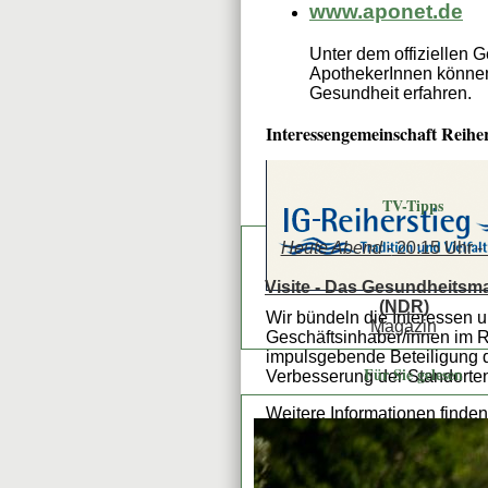
www.aponet.de
Unter dem offiziellen 
ApothekerInnen könne
Gesundheit erfahren.
Interessengemeinschaft Reiher
TV-Tipps
Heute Abend -
20:15 Uhr 
Visite - Das Gesundheitsm
(NDR)
Wir bündeln die Interessen u
Magazin
Geschäftsinhaber/innen im Rei
impulsgebende Beteiligung d
Für Sie gelesen
Verbesserung der Standorten
Weitere Informationen finden