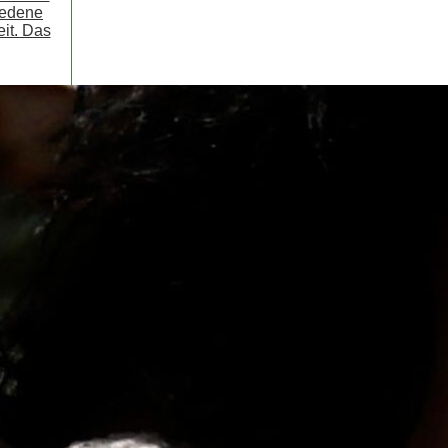
iedene
it. Das