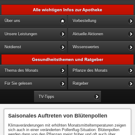
Alle wichtigen Infos zur Apotheke
Über uns
Vorbestellung
Unsere Leistungen
Aktuelle Aktionen
Notdienst
Wissenswertes
Gesundheitsthemen und Ratgeber
Thema des Monats
Pflanze des Monats
Für Sie gelesen
Ratgeber
TV-Tipps
Saisonales Auftreten von Blütenpollen
Klimaveränderungen mit erhöhten Monatsmitteltemperaturen zeigen
sich auch in einer veränderten Pollenflug-Situation: Blütenpollen
werden dann von den Pflanzen meist früher und oft auch über