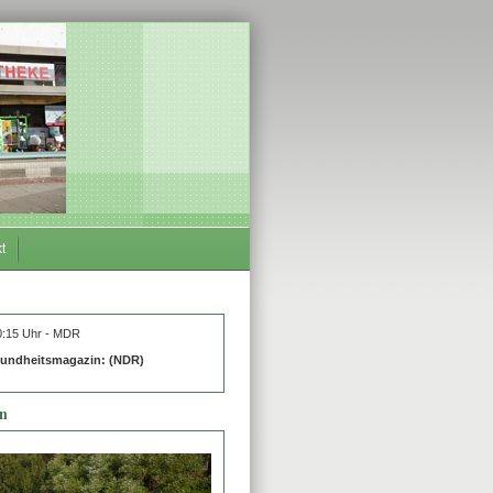
t
:15 Uhr - MDR
esundheitsmagazin: (NDR)
en