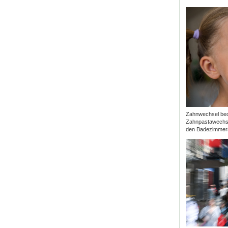
Zahnwechsel bede
Zahnpastawechsel
den Badezimmers