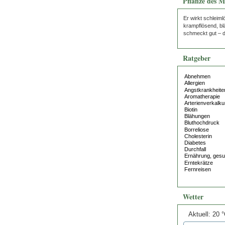
Pflanze des M
Er wirkt schleim
krampflösend, bl
schmeckt gut – d
Ratgeber
Wetter
Aktuell: 20 