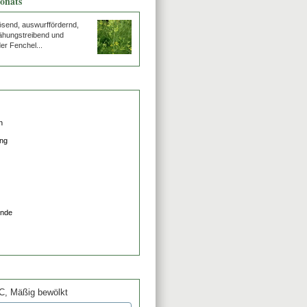
onats
lösend, auswurffördernd,
ähungstreibend und
er Fenchel...
°C,
Mäßig bewölkt