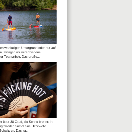
em wackeligen Untergrund oder nur auf
n, zwingen wir verschiedene
ur Teamarbeit. Das große...
t über 30 Grad, die Sonne brennt: In
gt wieder einmal eine Hitzewelle
chwitzen. Das ist...