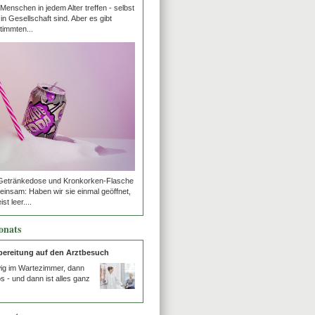
Menschen in jedem Alter treffen - selbst
in Gesellschaft sind. Aber es gibt
timmten...
Getränkedose und Kronkorken-Flasche
insam: Haben wir sie einmal geöffnet,
st leer....
onats
rbereitung auf den Arztbesuch
wig im Wartezimmer, dann
os - und dann ist alles ganz