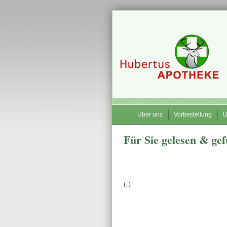
Über uns
Vorbestellung
U
Für Sie gelesen & ge
(..)